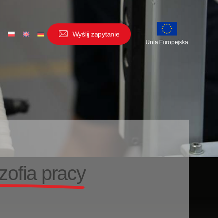
t
W
y
ś
l
i
j
z
a
p
y
t
a
n
i
e
Unia Europejska
ozofia pracy