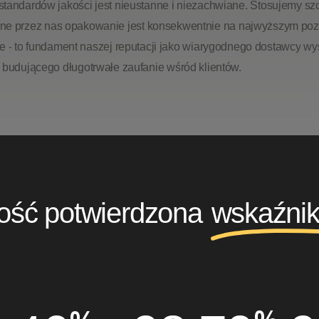
standardów
jakości
jest
nieustanne
i
niezachwiane.
Stosujemy
sz
ane
przez
nas
opakowanie
jest
konsekwentnie
na
najwyższym
poz
e
-
to
fundament
naszej
reputacji
jako
wiarygodnego
dostawcy
wy
budującego
długotrwałe
zaufanie
wśród
klientów.
ość potwierdzona
wskaźni