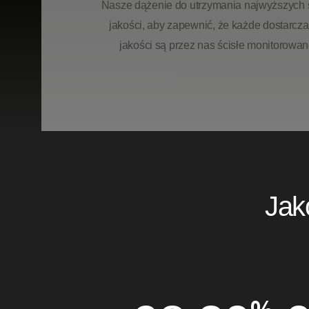
Nasze
dążenie
do
utrzymania
najwyższych
jakości,
aby
zapewnić,
że
każde
dostarcz
jakości
są
przez
nas
ścisłe
monitorowan
Jak