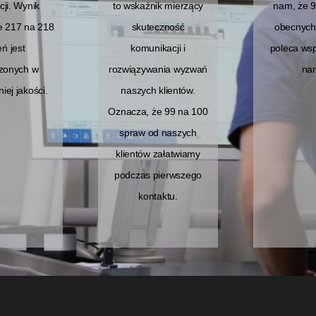
cji. Wynik
to wskaźnik mierzący
nam, że 9
e 217 na 218
skuteczność
obecnych 
eń jest
komunikacji i
poleca wsp
czonych w
rozwiązywania wyzwań
nam
iej jakości.
naszych klientów.
Oznacza, że 99 na 100
spraw od naszych
klientów załatwiamy
podczas pierwszego
kontaktu.