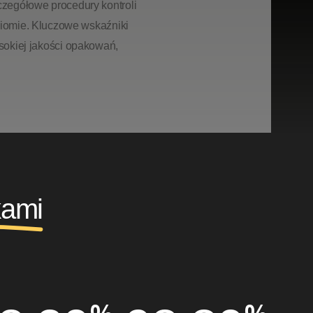
czegółowe
procedury
kontroli
iomie.
Kluczowe
wskaźniki
sokiej
jakości
opakowań,
kami