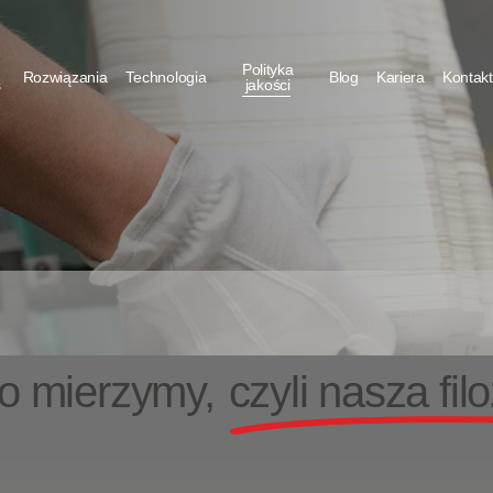
Polityka
Rozwiązania
Technologia
Blog
Kariera
Kontak
s
jakości
to mierzymy,
czyli nasza fil