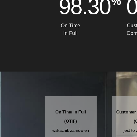
%
98.70
0
On Time
Cus
In Full
Com
On Time In Full
Customer 
(OTIF)
(
wskaźnik zamówień
jest to