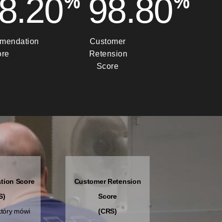
%
%
8.60
99.20
mendation
Customer
ore
Retension
Score
tion Score
Customer Retension
S)
Score
który mówi
(CRS)