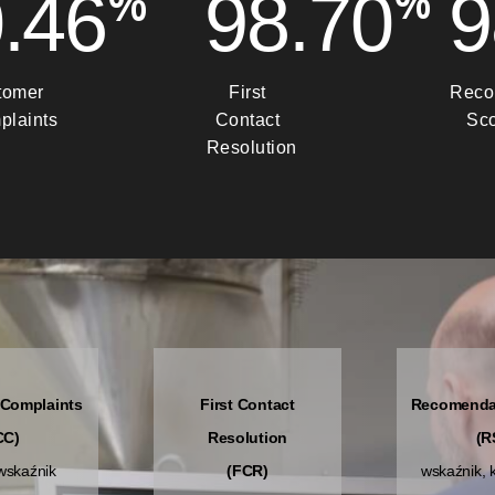
%
%
.46
99.10
9
tomer
First
Reco
plaints
Contact
Sc
Resolution
Complaints
First Contact
Recomenda
CC)
Resolution
(R
 wskaźnik
(FCR)
wskaźnik, 