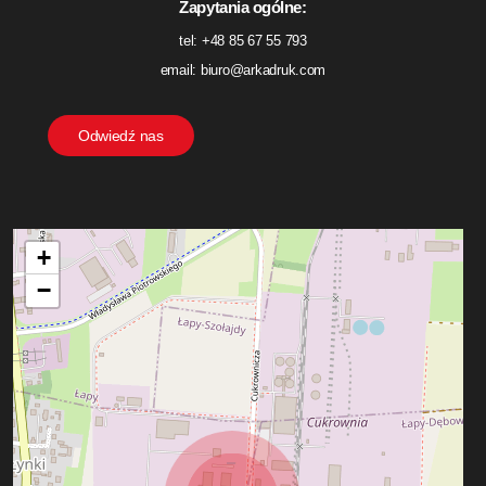
Zapytania ogólne:
tel: +48 85 67 55 793
email: biuro@arkadruk.com
O
d
w
i
e
d
ź
n
a
s
+
−