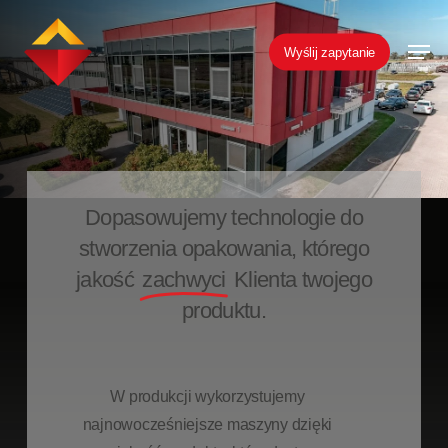
Skip
Men
to
Wyślij zapytanie
main
content
Dopasowujemy technologie do
stworzenia opakowania, którego
jakość
zachwyci
Klienta twojego
produktu.
W produkcji wykorzystujemy
najnowocześniejsze maszyny dzięki