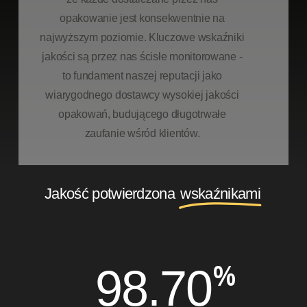
opakowanie jest konsekwentnie na
najwyższym poziomie. Kluczowe wskaźniki
jakości są przez nas ścisłe monitorowane -
to fundament naszej reputacji jako
wiarygodnego dostawcy wysokiej jakości
opakowań, budującego długotrwałe
zaufanie wśród klientów.
Jakość potwierdzona
wskaźnikami
%
98.70