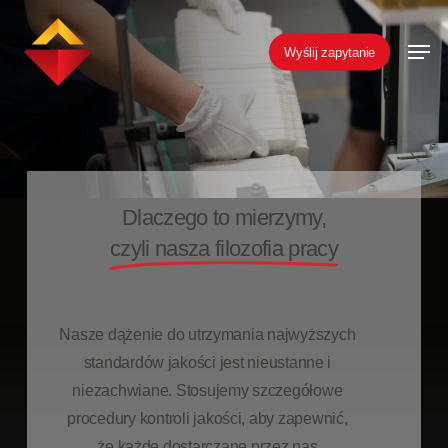
Skip
Men
to
Wyślij zapytanie
main
content
Dlaczego to mierzymy,
czyli nasza filozofia pracy
Nasze dążenie do utrzymania najwyższych
standardów jakości jest nieustanne i
niezachwiane. Stosujemy szczegółowe
procedury kontroli jakości, aby zapewnić,
że każde dostarczane przez nas