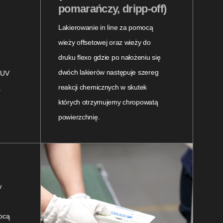
pomarańczy, dripp-off)
Lakierowanie in line za pomocą
wieży offsetowej oraz wieży do
druku flexo gdzie po nałożeniu się
dwóch lakierów następuje szereg
 UV
reakcji chemicznych w skutek
a
których otrzymujemy chropowatą
powierzchnię.
w
ocą