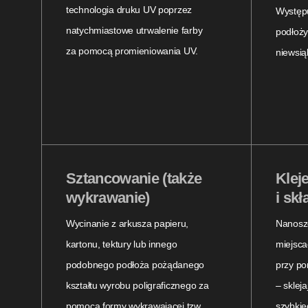
technologia druku UV poprzez
Występu
natychmiastowe utrwalenie farby
podłoży
za pomocą promieniowania UV.
niewsią
Sztancowanie (także
Klej
wykrawanie)
i skł
Wycinanie z arkusza papieru,
Nanosze
kartonu, tektury lub innego
miejsca
podobnego podłoża pożądanego
przy p
kształtu wyrobu poligraficznego za
– sklej
pomocą formy wykrawającej tzw.
szybki