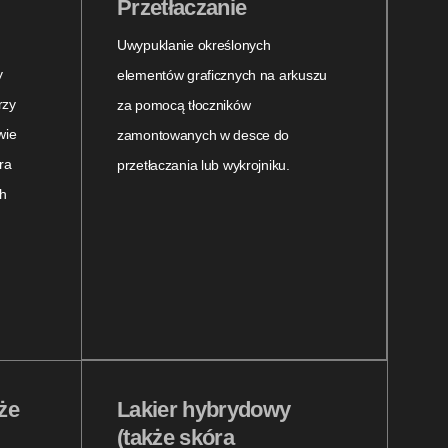
Przetłaczanie
Uwypuklanie określonych
y
elementów graficznych na arkuszu
rzy
za pomocą tłoczników
wie
zamontowanych w desce do
ra
przetłaczania lub wykrojniku.
h
że
Lakier hybrydowy
(także skóra