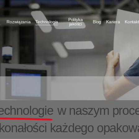
Polityka
Rozwiązania
Technologia
Blog
Kariera
Kontak
s
jakości
chnologie
w naszym proce
skonałości każdego opakowa