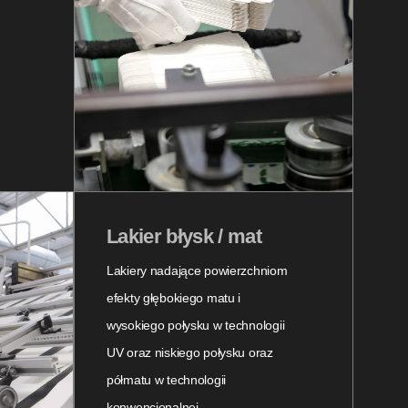
Lakier błysk / mat
Lakiery nadające powierzchniom
efekty głębokiego matu i
wysokiego połysku w technologii
UV oraz niskiego połysku oraz
półmatu w technologii
konwencjonalnej.