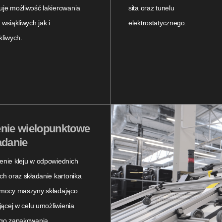
je możliwość lakierowania
sita oraz tunelu
 wsiąkliwych jak i
elektrostatycznego.
kliwych.
enie wielopunktowe
adanie
nie kleju w odpowiednich
ch oraz składanie kartonika
omocy maszyny składająco
ającej w celu umożliwienia
ego zapakowania