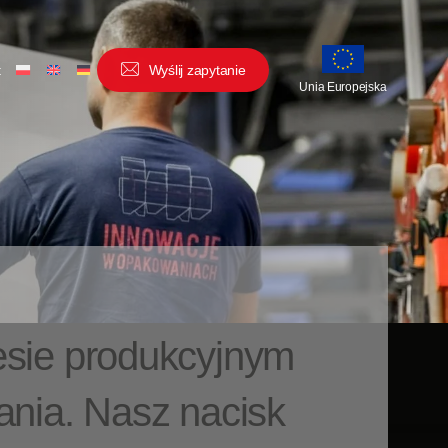
t
W
y
ś
l
i
j
z
a
p
y
t
a
n
i
e
Unia Europejska
sie produkcyjnym
nia. Nasz nacisk