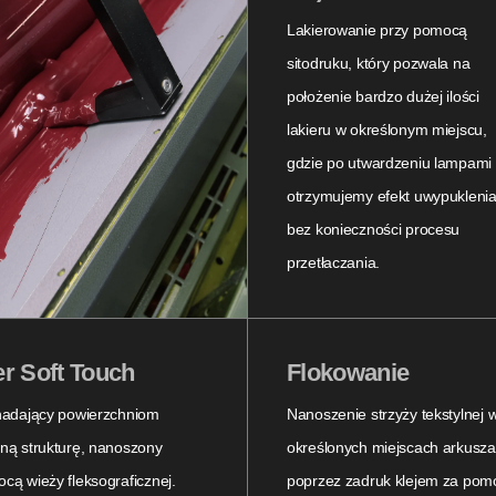
Lakierowanie przy pomocą
sitodruku, który pozwala na
położenie bardzo dużej ilości
lakieru w określonym miejscu,
gdzie po utwardzeniu lampami
otrzymujemy efekt uwypukleni
bez konieczności procesu
przetłaczania.
er Soft Touch
Flokowanie
nadający powierzchniom
Nanoszenie strzyży tekstylnej 
ną strukturę, nanoszony
określonych miejscach arkusza
cą wieży fleksograficznej.
poprzez zadruk klejem za pom