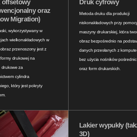
 offsetowy
Druk cyfrowy
wencjonalny oraz
Metoda druku dla produkcji
ow Migration)
niskonakładowych przy pomoc
aski, wykorzystywany w
maszyny drukarskiej, która two
jach wielkonakładowych w
obraz bezpośrednio na podsta
 obraz przenoszony jest z
danych przesłanych z kompute
j formy drukowej na
bez użycia nośników pośrednic
e drukowe za
oraz form drukarskich.
ictwem cylindra
iego, który jest pokryty
em.
Lakier wypukły (tak
3D)