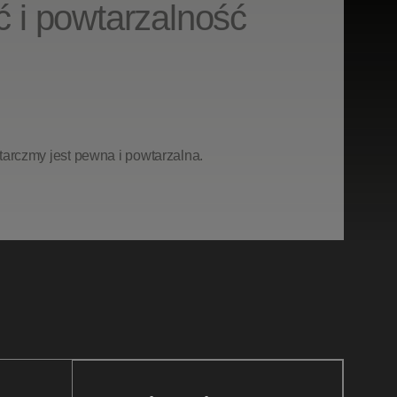
ć i powtarzalność
tarczmy
jest
pewna
i
powtarzalna.