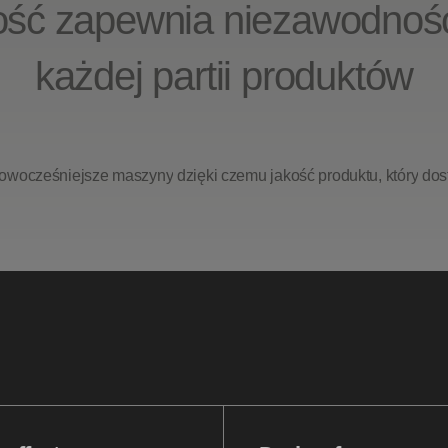
kość zapewnia niezawodnoś
każdej partii produktów
owocześniejsze
maszyny
dzięki
czemu
jakość
produktu,
który
dos