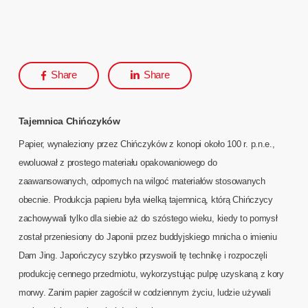
Share
Share
Tajemnica Chińczyków
Papier, wynaleziony przez Chińczyków z konopi około 100 r. p.n.e.,
ewoluował z prostego materiału opakowaniowego do
zaawansowanych, odpornych na wilgoć materiałów stosowanych
obecnie. Produkcja papieru była wielką tajemnicą, którą Chińczycy
zachowywali tylko dla siebie aż do szóstego wieku, kiedy to pomysł
został przeniesiony do Japonii przez buddyjskiego mnicha o imieniu
Dam Jing. Japończycy szybko przyswoili tę technikę i rozpoczęli
produkcję cennego przedmiotu, wykorzystując pulpę uzyskaną z kory
morwy. Zanim papier zagościł w codziennym życiu, ludzie używali