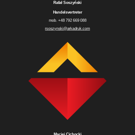
Rafał Soszyński
Handelsvertreter
mob. +48 792 669 088
rsoszynski@arkadruk.com
Maciej Cichocki