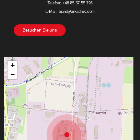
Telefon: +48 85 67 55 793
E-Mail: biuro@arkadruk.com
B
e
s
u
c
h
e
n
S
i
e
u
n
s
+
−