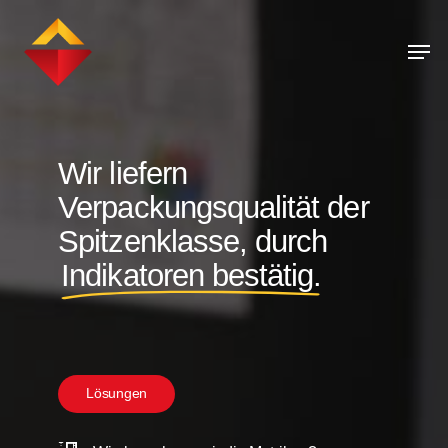
Skip
Men
to
main
content
Wir liefern
Verpackungsqualität der
Spitzenklasse, durch
Indikatoren bestätig.
L
ö
s
u
n
g
e
n